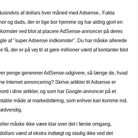
tusindvis af dollars hver måned med Adsense.. Fakta
r og dads, der er lige bor hjemme og har aldrig gjort en
 indkomster ved blot at placere AdSense-annoncer på deres
ogle af "super Adsense indkomster". Du har måske allerede
e få, der er på vej til at gøre millioner værd af kontanter blot
iver penge genererer AdSense-udgivere, så længe de, hvad
 Internet annoncering? Skrive artikler til Adsense er
eord i dine artikler, og som har Google-annoncer på et
entable måde at markedsføring, som enhver kan komme ind.
nødvendig.
eller måske ikke være klar over det i første omgang,
dollars værd af ekstra indtægt og stadig ikke ved det