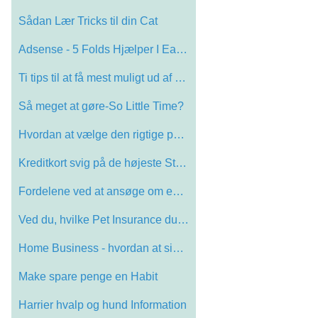
Sådan Lær Tricks til din Cat
Adsense - 5 Folds Hjælper I Earning
Ti tips til at få mest muligt ud af din…
Så meget at gøre-So Little Time?
Hvordan at vælge den rigtige papegøje!…
Kreditkort svig på de højeste Stage
Fordelene ved at ansøge om en Gas Credi…
Ved du, hvilke Pet Insurance du bør få…
Home Business - hvordan at sikre den bed…
Make spare penge en Habit
Harrier hvalp og hund Information