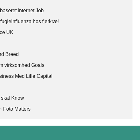
 baseret internet Job
ugleinfluenza hos fjerkræ!
ance UK
und Breed
jem virksomhed Goals
iness Med Lille Capital
 skal Know
~ Foto Matters