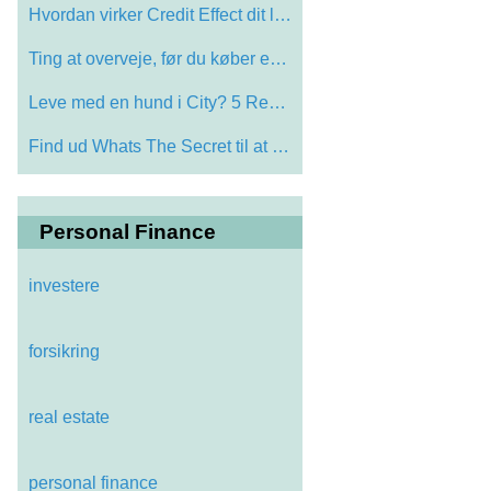
Hvordan virker Credit Effect dit liv?
Ting at overveje, før du køber en mini…
Leve med en hund i City? 5 Reality Kontr…
Find ud Whats The Secret til at tjene pe…
Personal Finance
investere
forsikring
real estate
personal finance