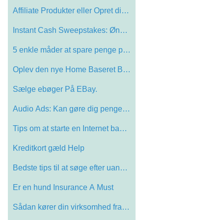
Affiliate Produkter eller Opret din egen…
Instant Cash Sweepstakes: Ønsker at tje…
5 enkle måder at spare penge på måned…
Oplev den nye Home Baseret Business Idé…
Sælge ebøger På EBay.
Audio Ads: Kan gøre dig penge Online
Tips om at starte en Internet baseret af…
Kreditkort gæld Help
Bedste tips til at søge efter uanmeldte…
Er en hund Insurance A Must
Sådan kører din virksomhed fra Home