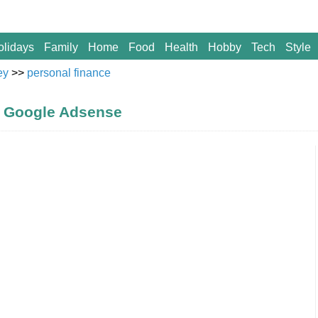
olidays
Family
Home
Food
Health
Hobby
Tech
Style
ey
>>
personal finance
- Google Adsense