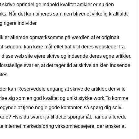
t skrive oprindelige indhold kvalitet artikler er nu den
nks. Når det kombineres sammen bliver et virkelig kraftfuldt
 rigere individer.
k er allerede opmærksomme på værdien af ​​et originalt
f søgeord kan køre målrettet trafik til deres websteder fra
disse web site ejere skrive og indsende deres egne artikler,
orståelige svar er, at det tager tid at skrive artikler, indsende
ites.
 der kan Reservedele engang at skrive de artikler, der ville
 vise sig som en god kvalitet og unikt stykke work.To komme
egynde at tjene nogle gode kontanter, så spørg dig selv.
skole? Hvis du svarer ja til dette spørgsmål, har du allerede
este internet markedsføring virksomhedsejere, der ønsker at