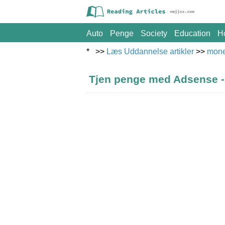
Auto
Penge
Society
Education
H
* >>
Læs Uddannelse artikler
>>
mon
Tjen penge med Adsense 