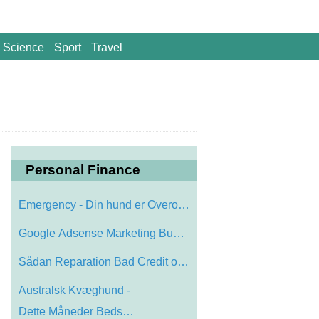
Science
Sport
Travel
Personal Finance
Emergency - Din hund er Overophedet
Google Adsense Marketing Budgetter Med A…
Sådan Reparation Bad Credit og genvind …
Australsk Kvæghund -
Dette Måneder Beds…