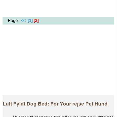
Page
<<
[1]
[2]
Luft Fyldt Dog Bed: For Your rejse Pet Hund