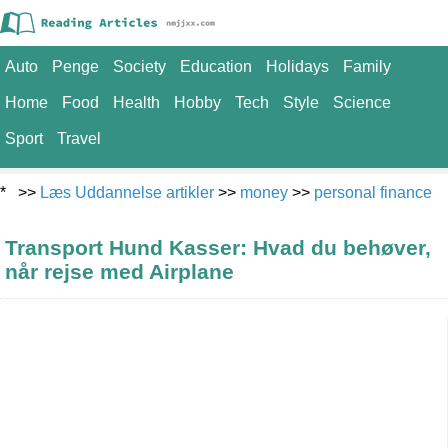
Auto
Penge
Society
Education
Holidays
Family
Home
Food
Health
Hobby
Tech
Style
Science
Sport
Travel
* >>
Læs Uddannelse artikler
>>
money
>>
personal finance
Transport Hund Kasser: Hvad du behøver,
når rejse med Airplane