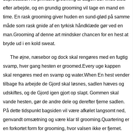
efter arbejde, og en grundig grooming vil tage en mand en
time. En rask grooming giver huden en sund-glød på samme
måde som rask gnide af en tyrkisk håndklæde gør ved en
man.Grooming af denne art mindsker chancen for en hest at
bryde ud i en kold sweat.
The øjne, næsebor og dock skal rengøres med en fugtig
svamp, hver gang hesten er groomed.Every uge kappen
skal rengøres med en svamp og water.When En hest vender
tilbage fra arbejde de Gjord skal løsnes, sadlen hæves og
udskiftes, og de Gjord igen gjort op slapt. Gommen skal
vande hesten, gør de andre dele og derefter fjerne sadlen.
På dette tidspunkt bagsiden vil være afkølet langsomt ned,
genvandt omsætning og være klar til grooming.Quartering er
en forkortet form for grooming, hvor valsen ikke er fjernet.