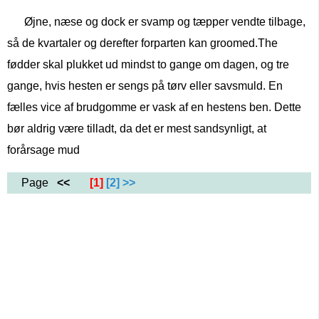
Øjne, næse og dock er svamp og tæpper vendte tilbage,
så de kvartaler og derefter forparten kan groomed.The
fødder skal plukket ud mindst to gange om dagen, og tre
gange, hvis hesten er sengs på tørv eller savsmuld. En
fælles vice af brudgomme er vask af en hestens ben. Dette
bør aldrig være tilladt, da det er mest sandsynligt, at
forårsage mud
Page
<<
[1]
[2]
>>