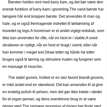
Børsten holdes rent med karry kam, og det bør være den
eneste funktion af karry kam i grooming.The vand børste har
længere hår end kroppen børste. Det anvendes til man og
hale, og er også fremragende indrettet til tørbørstnig af
hovedet og legs.A hovrenser er et andet vigtigt redskab, som
ikke kan anvendes for ofte, når en hest er i stable.A sved-
skraberen er nyttigt, når en hest er bragt i varmt, eller når
han kommer i meget wet.Straw totter og hårde hø totter
bruges også til tørring og stimulere huden og fungerer som
en massage til muscles.
The stabil gummi, hvilket er en stor favorit blandt grooms,
er intet andet end en støvekost. Det kan anvendes til at give
en endelig polish til pelsen, men det gør ikke træde i stedet
for et organ pensel, og dens overdrevne brug er at være
deprecated.The primære grooming af dagen bør finde sted