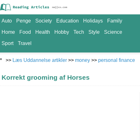
Auto
Penge
Society
Education
Holidays
Family
Home
Food
Health
Hobby
Tech
Style
Science
Sport
Travel
* >>
Læs Uddannelse artikler
>>
money
>>
personal finance
Korrekt grooming af Horses