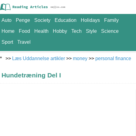
Auto
Penge
Society
Education
Holidays
Family
Home
Food
Health
Hobby
Tech
Style
Science
Sport
Travel
* >>
Læs Uddannelse artikler
>>
money
>>
personal finance
Hundetræning Del I