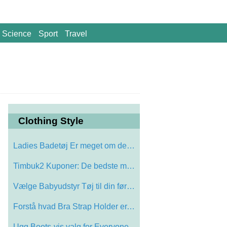
Science
Sport
Travel
Clothing Style
Ladies Badetøj Er meget om den rigtige …
Timbuk2 Kuponer: De bedste måder at gø…
Vælge Babyudstyr Tøj til din første B…
Forstå hvad Bra Strap Holder er, og fin…
Ugg Boots-vis valg for Everyone