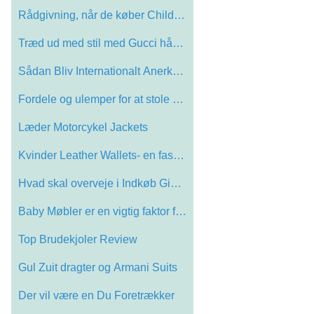
Rådgivning, når de køber Childrens Jo…
Træd ud med stil med Gucci håndtasker
Sådan Bliv Internationalt Anerkendt
Fordele og ulemper for at stole på arbe…
Læder Motorcykel Jackets
Kvinder Leather Wallets- en fascination …
Hvad skal overveje i Indkøb Giorgio Arm…
Baby Møbler er en vigtig faktor for Upb…
Top Brudekjoler Review
Gul Zuit dragter og Armani Suits
Der vil være en Du Foretrækker