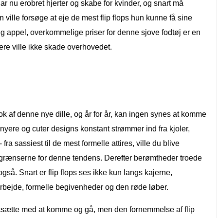
r nu erobret hjerter og skabe for kvinder, og snart må
n ville forsøge at eje de mest flip flops hun kunne få sine
lig appel, overkommelige priser for denne sjove fodtøj er en
mere ville ikke skade overhovedet.
ok af denne nye dille, og år for år, kan ingen synes at komme
 nyere og cuter designs konstant strømmer ind fra kjoler,
 fra sassiest til de mest formelle attires, ville du blive
t grænserne for denne tendens. Derefter berømtheder troede
gså. Snart er flip flops ses ikke kun langs kajerne,
arbejde, formelle begivenheder og den røde løber.
 fortsætte med at komme og gå, men den fornemmelse af flip