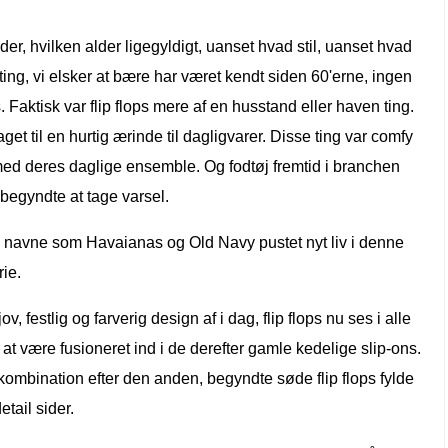
inder, hvilken alder ligegyldigt, uanset hvad stil, uanset hvad
ing, vi elsker at bære har været kendt siden 60'erne, ingen
Faktisk var flip flops mere af en husstand eller haven ting.
et til en hurtig ærinde til dagligvarer. Disse ting var comfy
 med deres daglige ensemble. Og fodtøj fremtid i branchen
 begyndte at tage varsel.
, navne som Havaianas og Old Navy pustet nyt liv i denne
rie.
ov, festlig og farverig design af i dag, flip flops nu ses i alle
t at være fusioneret ind i de derefter gamle kedelige slip-ons.
 kombination efter den anden, begyndte søde flip flops fylde
tail sider.