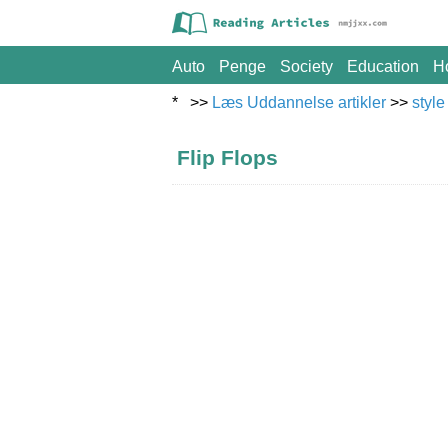
Auto
Penge
Society
Education
H
* >>
Læs Uddannelse artikler
>>
style
Flip Flops