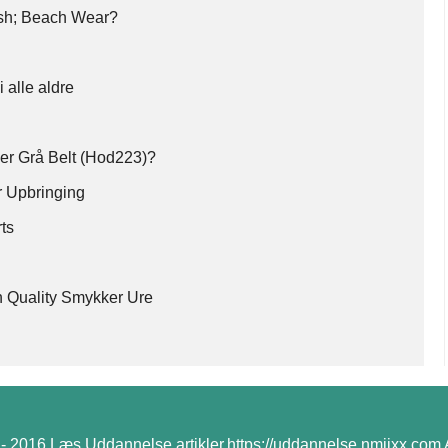
ash; Beach Wear?
 alle aldre
ler Grå Belt (Hod223)?
or Upbringing
ts
!
 Quality Smykker Ure
- 2016 Læs Uddannelse artikler,https://uddannelse.nmjjxx.com Al