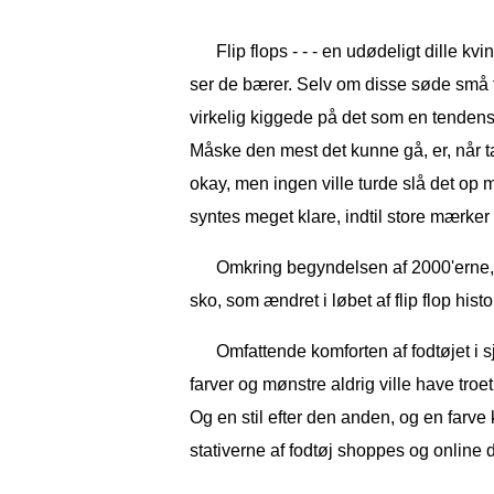
Flip flops - - - en udødeligt dille kv
ser de bærer. Selv om disse søde små t
virkelig kiggede på det som en tendens. 
Måske den mest det kunne gå, er, når tag
okay, men ingen ville turde slå det op
syntes meget klare, indtil store mærker
Omkring begyndelsen af ​​2000'erne
sko, som ændret i løbet af flip flop histo
Omfattende komforten af ​​fodtøjet i sj
farver og mønstre aldrig ville have troe
Og en stil efter den anden, og en farve
stativerne af fodtøj shoppes og online de