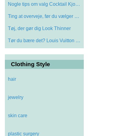
Nogle tips om valg Cocktail Kjoler
Ting at overveje, før du vælger en Man…
Tøj, der gør dig Look Thinner
Tør du bære det? Louis Vuitton Tribute…
Clothing Style
hair
jewelry
skin care
plastic surgery