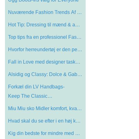
Nuværende Fashion Trends Af Forår og s…
Hot Tip: Dressing til mænd & amp; amp; …
Top tips fra en professionel Fashion eks…
Hvorfor herreundertøj er den perfekte g…
Fall in Love med designer tasker Again
Alsidig og Classy: Dolce & Gabbana Miss …
Forkæl din LV Handbags-
Keep The Classic…
Miu Miu sko Midler komfort, kvalitet og …
Hvad skal du se efter i en høj kvalitet…
Kig din bedste for mindre med Womensuits…