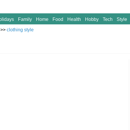
olidays
Family
Home
Food
Health
Hobby
Tech
Style
>>
clothing style