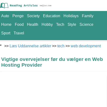
Auto
Penge
Society
Education
Holidays
Family
Home
Food
Health
Hobby
Tech
Style
Science
Sport
Travel
* >>
Læs Uddannelse artikler
>>
tech
>>
web development
Vigtige overvejelser før du vælger en Web
Hosting Provider