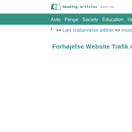
Auto
Penge
Society
Education
H
* >>
Læs Uddannelse artikler
>>
mon
Forhøjelse Website Trafik