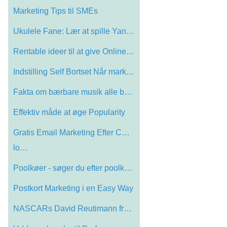
Marketing Tips til SMEs
Ukulele Fane: Lær at spille Yankee Dood…
Rentable ideer til at give Online Market…
Indstilling Self Bortset Når markedsfø…
Fakta om bærbare musik alle bør Know
Effektiv måde at øge Popularity
Gratis Email Marketing Efter CAN SPAM-
lo…
Poolkøer - søger du efter poolkøer
Postkort Marketing i en Easy Way
NASCARs David Reutimann fra dreng til Su…