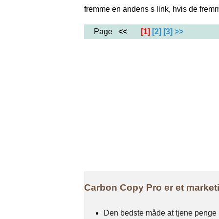
fremme en andens s link, hvis de fremm
Page
<<
[1]
[2]
[3]
>>
Carbon Copy Pro er et market
Den bedste måde at tjene penge 