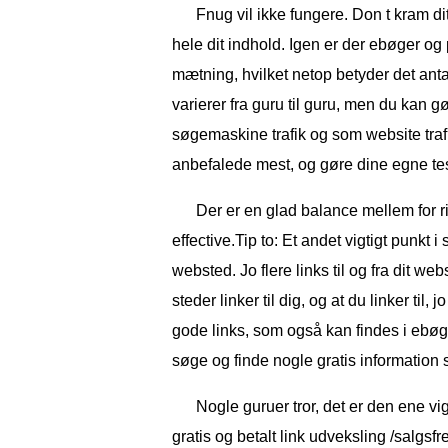
Fnug vil ikke fungere. Don t kram d
hele dit indhold. Igen er der ebøger o
mætning, hvilket netop betyder det ant
varierer fra guru til guru, men du kan 
søgemaskine trafik og som website traf
anbefalede mest, og gøre dine egne tests
Der er en glad balance mellem for r
effective.Tip to: Et andet vigtigt punkt i s
websted. Jo flere links til og fra dit 
steder linker til dig, og at du linker til,
gode links, som også kan findes i eb
søge og finde nogle gratis information 
Nogle guruer tror, ​​det er den ene 
gratis og betalt link udveksling /salg