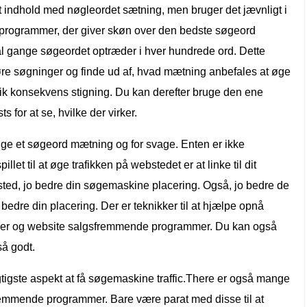
it indhold med nøgleordet sætning, men bruger det jævnligt i
g programmer, der giver skøn over den bedste søgeord
al gange søgeordet optræder i hver hundrede ord. Dette
gøre søgninger og finde ud af, hvad mætning anbefales at øge
ik konsekvens stigning. Du kan derefter bruge den ene
 for at se, hvilke der virker.
ige et søgeord mætning og for svage. Enten er ikke
pillet til at øge trafikken på webstedet er at linke til dit
websted, jo bedre din søgemaskine placering. Også, jo bedre de
 jo bedre din placering. Der er teknikker til at hjælpe opnå
øger og website salgsfremmende programmer. Du kan også
så godt.
vigtigste aspekt at få søgemaskine traffic.There er også mange
sfremmende programmer. Bare være parat med disse til at