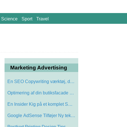
Science
Sport
Travel
Marketing Advertising
En SEO Copywriting værktøj, der kan ø…
Optimering af din butiksfacade Vinduer
En Insider Kig på et komplet SEO Packag…
Google AdSense Tilføjer Ny teknologi: R…
Postkort Printing Design Tips