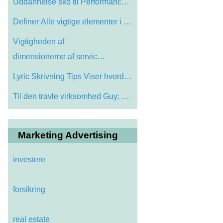
Uddannelse sko til Performance: Kom Bala…
Definer Alle vigtige elementer i en arti…
Vigtigheden af ​​
dimensionerne af servic…
Lyric Skrivning Tips Viser hvordan man b…
Til den travle virksomhed Guy: Plakat Ud…
Marketing Advertising
investere
forsikring
real estate