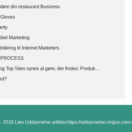
sføre din restaurant Business
 Gloves
erty
tikel Marketing
sføring til Internet Marketers
V PROCESS
 og Top Sites synes at gøre, der findes: Produk…
mhed?
- 2016 Læs Uddannelse artikler,https://uddannelse.nmjjxx.com Al