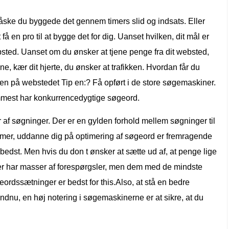
åske du byggede det gennem timers slid og indsats. Eller
få en pro til at bygge det for dig. Uanset hvilken, dit mål er
ebsted. Uanset om du ønsker at tjene penge fra dit websted,
e, kær dit hjerte, du ønsker at trafikken. Hvordan får du
ikken på webstedet Tip en:? Få opført i de store søgemaskiner.
emmest har konkurrencedygtige søgeord.
 af søgninger. Der er en gylden forhold mellem søgninger til
mer, uddanne dig på optimering af søgeord er fremragende
 bedst. Men hvis du don t ønsker at sætte ud af, at penge lige
der har masser af forespørgsler, men dem med de mindste
ordssætninger er bedst for this.Also, at stå en bedre
endnu, en høj notering i søgemaskinerne er at sikre, at du