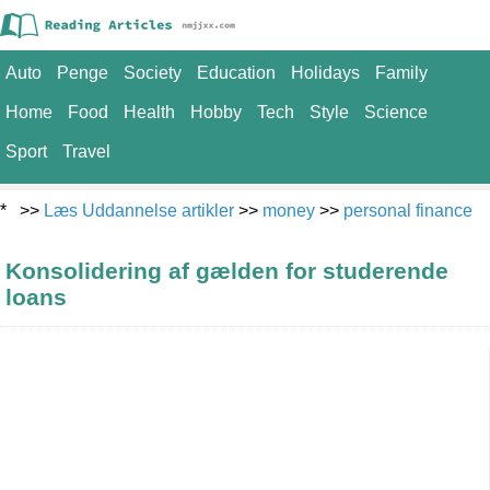
Auto
Penge
Society
Education
Holidays
Family
Home
Food
Health
Hobby
Tech
Style
Science
Sport
Travel
* >>
Læs Uddannelse artikler
>>
money
>>
personal finance
Konsolidering af gælden for studerende
loans