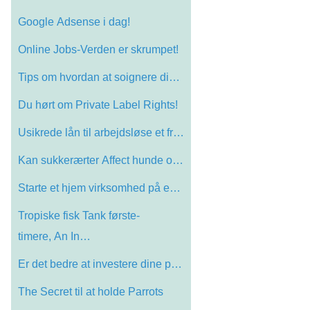
Google Adsense i dag!
Online Jobs-Verden er skrumpet!
Tips om hvordan at soignere din Cat
Du hørt om Private Label Rights!
Usikrede lån til arbejdsløse et frugtb…
Kan sukkerærter Affect hunde og mennesk…
Starte et hjem virksomhed på en Shoestr…
Tropiske fisk Tank første-
timere, An In…
Er det bedre at investere dine penge ell…
The Secret til at holde Parrots