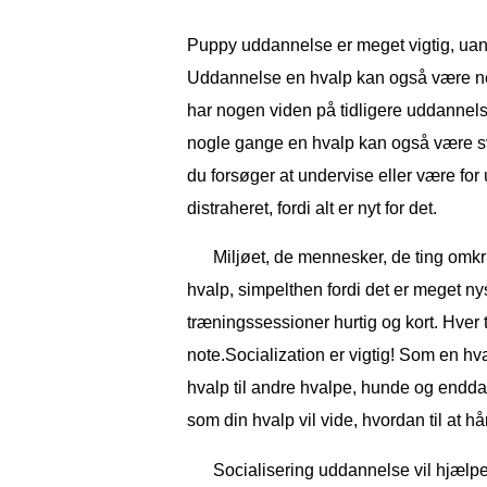
Puppy uddannelse er meget vigtig, uanse
Uddannelse en hvalp kan også være ne
har nogen viden på tidligere uddannels
nogle gange en hvalp kan også være svæ
du forsøger at undervise eller være for 
distraheret, fordi alt er nyt for det.
Miljøet, de mennesker, de ting omkrin
hvalp, simpelthen fordi det er meget nys
træningssessioner hurtig og kort. Hver 
note.Socialization er vigtig! Som en hva
hvalp til andre hvalpe, hunde og endda
som din hvalp vil vide, hvordan til at h
Socialisering uddannelse vil hjæl