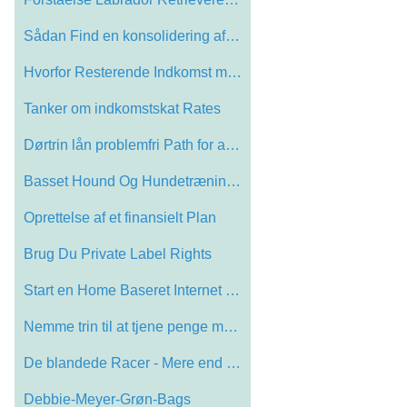
Sådan Find en konsolidering af gælden …
Hvorfor Resterende Indkomst meget Better
Tanker om indkomstskat Rates
Dørtrin lån problemfri Path for at hav…
Basset Hound Og Hundetræning Advice
Oprettelse af et finansielt Plan
Brug Du Private Label Rights
Start en Home Baseret Internet Business
Nemme trin til at tjene penge med Adsens…
De blandede Racer - Mere end Mutts
Debbie-Meyer-Grøn-Bags