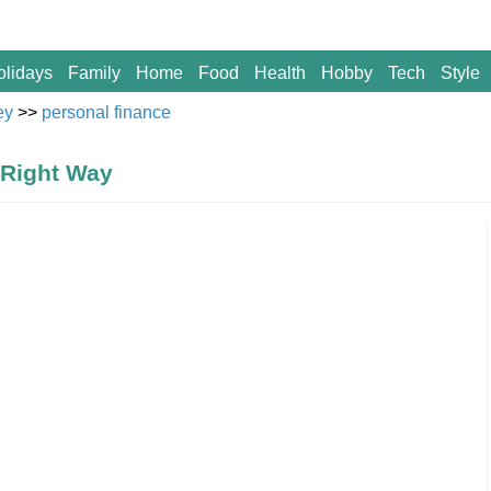
olidays
Family
Home
Food
Health
Hobby
Tech
Style
ey
>>
personal finance
 Right Way