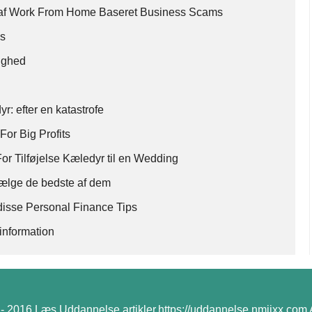
dt af Work From Home Baseret Business Scams
ps
lighed
yr: efter en katastrofe
For Big Profits
For Tilføjelse Kæledyr til en Wedding
t vælge de bedste af dem
sse Personal Finance Tips
information
- 2016 Læs Uddannelse artikler,https://uddannelse.nmjjxx.com Al