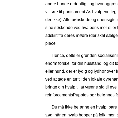
andre hunde ordentligt, og hvor aggres
vil føre til punishment.As hvalpene le
der ikke). Alle uønskede og uhensigtsm
sine søskende ved hvalpens mor eller 
adskilt fra deres mødre (der skal sælges
place.
Hence, dette er grunden socialiseri
enorm forskel for din husstand, og dit fo
eller hund, der er lydig og lydhør ove
ved at tage en tur til den lokale dyreha
bringe din hvalp til at vænne sig til ny
reinforcementsPuppies bør belønnes fo
Du må ikke belønne en hvalp, bare 
sød, når en hvalp hopper på folk, men de