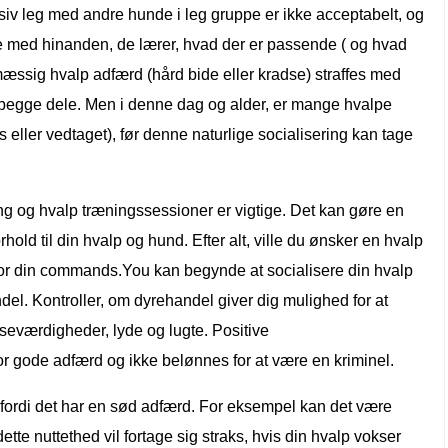
siv leg med andre hunde i leg gruppe er ikke acceptabelt, og
ge med hinanden, de lærer, hvad der er passende ( og hvad
æssig hvalp adfærd (hård bide eller kradse) straffes med
begge dele. Men i denne dag og alder, er mange hvalpe
 eller vedtaget), før denne naturlige socialisering kan tage
ng og hvalp træningssessioner er vigtige. Det kan gøre en
rhold til din hvalp og hund. Efter alt, ville du ønsker en hvalp
r for din commands.You kan begynde at socialisere din hvalp
ndel. Kontroller, om dyrehandel giver dig mulighed for at
e seværdigheder, lyde og lugte. Positive
r gode adfærd og ikke belønnes for at være en kriminel.
fordi det har en sød adfærd. For eksempel kan det være
tte nuttethed vil fortage sig straks, hvis din hvalp vokser