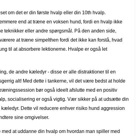
t om det er din første hvalp eller din 10th hvalp.
mmere end at træne en voksen hund, fordi en hvalp ikke
e teknikker eller andre spørgsmål. På den anden side,
rere at træne simpelthen fordi det ikke kan forstå, hvad
ung til at absorbere lektionerne. Hvalpe er også let
g, de andre kæledyr - disse er alle distraktioner til en
gerrig alt! Med dette i tankerne, vil det være bedst at holde
træningssession bør også ideelt afslutte med en positiv
lp, socialisering er også vigtig. Vær sikker på at udsætte din
 kæledyr. Dette vil reducere enhver risiko hund aggression
åndtere sine omgivelser.
pe med at uddanne din hvalp om hvordan man spiller med