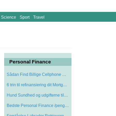
Science
Sport
Travel
Personal Finance
Sådan Find Billige Cellphone Batteries
6 trin til refinansiering dit Mortgage
Hund Sundhed og udgifterne til Pet Care
Bedste Personal Finance /penge Managemen…
Forståelse Labrador Retrievere: Når La…