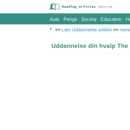
Auto
Penge
Society
Education
H
* >>
Læs Uddannelse artikler
>>
mon
Uddannelse din hvalp The