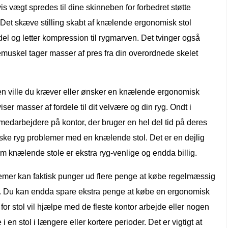
vis vægt spredes til dine skinneben for forbedret støtte
. Det skæve stilling skabt af knælende ergonomisk stol
el og letter kompression til rygmarven. Det tvinger også
muskel tager masser af pres fra din overordnede skelet
en ville du kræver eller ønsker en knælende ergonomisk
viser masser af fordele til dit velvære og din ryg. Ondt i
medarbejdere på kontor, der bruger en hel del tid på deres
niske ryg problemer med en knælende stol. Det er en dejlig
 som knælende stole er ekstra ryg-venlige og endda billig.
emer kan faktisk punger ud flere penge at købe regelmæssig
i. Du kan endda spare ekstra penge at købe en ergonomisk
or stol vil hjælpe med de fleste kontor arbejde eller nogen
i en stol i længere eller kortere perioder. Det er vigtigt at