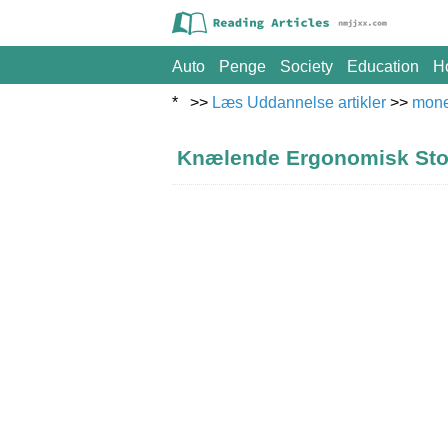
Auto
Penge
Society
Education
H
* >>
Læs Uddannelse artikler
>>
mon
Knælende Ergonomisk Stol