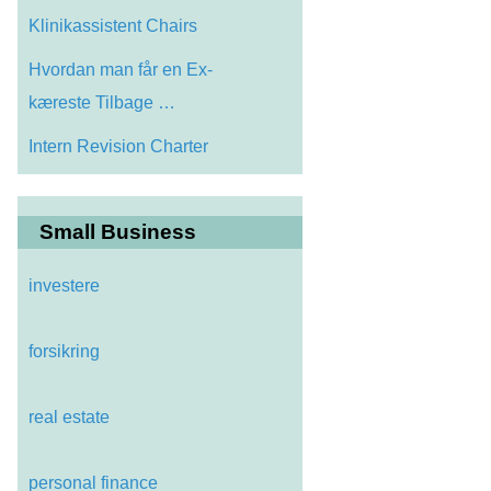
Klinikassistent Chairs
Hvordan man får en Ex-
kæreste Tilbage …
Intern Revision Charter
Small Business
investere
forsikring
real estate
personal finance