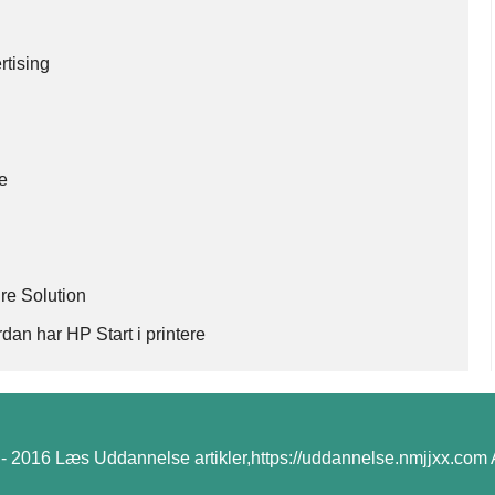
rtising
te
re Solution
dan har HP Start i printere
- 2016 Læs Uddannelse artikler,https://uddannelse.nmjjxx.com Al