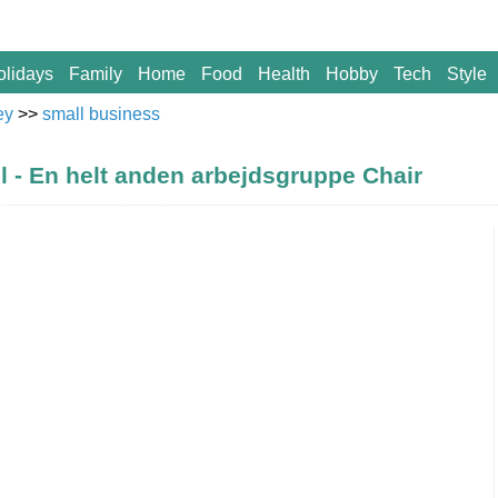
olidays
Family
Home
Food
Health
Hobby
Tech
Style
ey
>>
small business
 - En helt anden arbejdsgruppe Chair