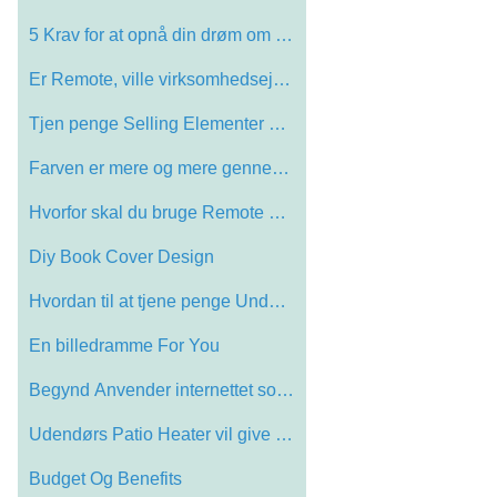
5 Krav for at opnå din drøm om at arbe…
Er Remote, ville virksomhedsejere Online…
Tjen penge Selling Elementer på Ebay
Farven er mere og mere gennemsigtig, Sna…
Hvorfor skal du bruge Remote Data Backup…
Diy Book Cover Design
Hvordan til at tjene penge Under en Rece…
En billedramme For You
Begynd Anvender internettet som en måde…
Udendørs Patio Heater vil give dig mere…
Budget Og Benefits