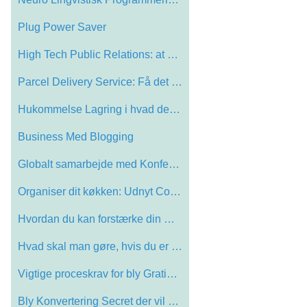
Plug Power Saver
High Tech Public Relations: at engagere …
Parcel Delivery Service: Få det bedste …
Hukommelse Lagring i hvad der nu en digi…
Business Med Blogging
Globalt samarbejde med Konferenceopkald …
Organiser dit køkken: Udnyt Countertop …
Hvordan du kan forstærke din marmor pej…
Hvad skal man gøre, hvis du er skruet n…
Vigtige proceskrav for bly Gratis Wave S…
Bly Konvertering Secret der vil ændre d…