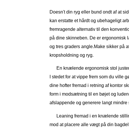
Doesn't din ryg eller bund ondt af at s
kan erstatte et hårdt og ubehageligt a
fremragende alternativ til den konventi
på dine skinneben. De er ergonomisk lave
og tres graders angle.Make sikker på a
kropsholdning og ryg.
En knælende ergonomisk stol justerer
I stedet for at vippe frem som du ville g
dine hofter fremad i retning af kontor 
form i modsætning til en bøjet og luden
afslappende og generere langt mindre s
Leaning fremad i en knælende stillin
mod at placere alle vægt på din bagdel