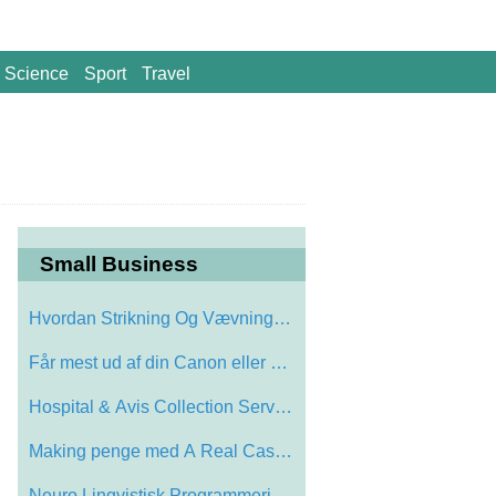
Science
Sport
Travel
Small Business
Hvordan Strikning Og Vævning Historie h…
Får mest ud af din Canon eller HP Print…
Hospital & Avis Collection Services
Making penge med A Real Cash Gifting Bus…
Neuro Lingvistisk Programmering Uddannel…