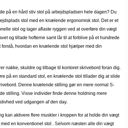
idde på en hård stiv stol på arbejdspladsen hele dagen? Du
rbejdsplads stol med en knælende ergonomisk stol. Det er et
onelle stol og tager aflaste ryggen ved at overføre din vægt
t og tillade hofterne samt lår til at forblive på et hundrede
t forstå, hvordan en knælende stol hjælper med din
 nakke, skuldre og tilbage til kontoret skrivebord foran dig.
øre på en standard stol, en knælende stol tillader dig at slide
skrivebord. Denne knælende stilling gør en mere normal S-
de stilling. Visse individer finde denne holdning mere
tivhed ved udgangen af ​​den day.
g kan aktivere flere muskler i kroppen for at holde din vægt
 med en konventionel stol . Selvom næsten alle din vægt