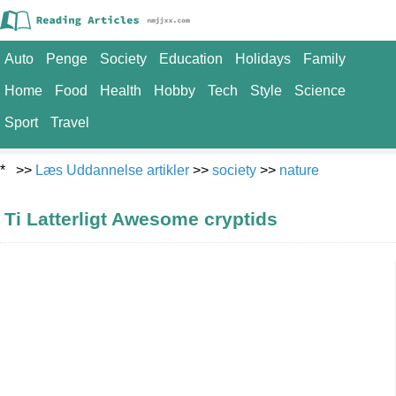
Auto
Penge
Society
Education
Holidays
Family
Home
Food
Health
Hobby
Tech
Style
Science
Sport
Travel
* >>
Læs Uddannelse artikler
>>
society
>>
nature
Ti Latterligt Awesome cryptids