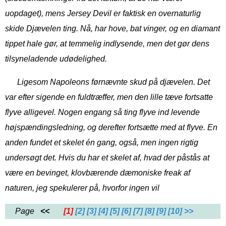
uopdaget), mens Jersey Devil er faktisk en overnaturlig
skide Djævelen ting. Nå, har hove, bat vinger, og en diamant
tippet hale gør, at temmelig indlysende, men det gør dens
tilsyneladende udødelighed.
Ligesom Napoleons førnævnte skud på djævelen. Det
var efter sigende en fuldtræffer, men den lille tæve fortsatte
flyve alligevel. Nogen engang så ting flyve ind levende
højspændingsledning, og derefter fortsætte med at flyve. En
anden fundet et skelet én gang, også, men ingen rigtig
undersøgt det. Hvis du har et skelet af, hvad der påstås at
være en bevinget, klovbærende dæmoniske freak af
naturen, jeg spekulerer på, hvorfor ingen vil
Page
<<
[1]
[2]
[3]
[4]
[5]
[6]
[7]
[8]
[9]
[10]
>>