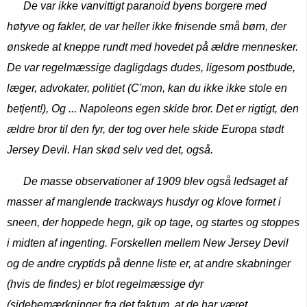
De var ikke vanvittigt paranoid byens borgere med
høtyve og fakler, de var heller ikke fnisende små børn, der
ønskede at kneppe rundt med hovedet på ældre mennesker.
De var regelmæssige dagligdags dudes, ligesom postbude,
læger, advokater, politiet (C'mon, kan du ikke ikke stole en
betjent!), Og ... Napoleons egen skide bror. Det er rigtigt, den
ældre bror til den fyr, der tog over hele skide Europa stødt
Jersey Devil. Han skød selv ved det, også.
De masse observationer af 1909 blev også ledsaget af
masser af manglende trackways husdyr og klove formet i
sneen, der hoppede hegn, gik op tage, og startes og stoppes
i midten af ​​ingenting. Forskellen mellem New Jersey Devil
og de andre cryptids på denne liste er, at andre skabninger
(hvis de findes) er blot regelmæssige dyr
(sidebemærkninger fra det faktum, at de har været