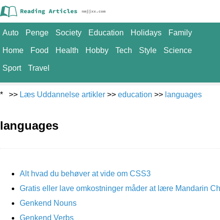
Auto
Penge
Society
Education
Holidays
Family
Home
Food
Health
Hobby
Tech
Style
Science
Sport
Travel
* >>
Læs Uddannelse artikler
>>
education
>>
languages
languages
Alt hvad du behøver at vide om CSS3
Gratis eller lave omkostninger måder at lære Mandarin C
Genkend Nouns
Genkend Verbs