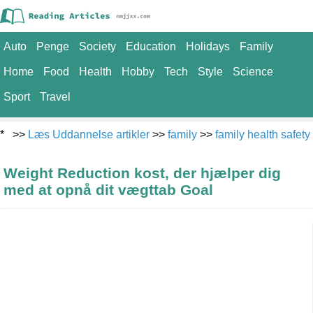
Auto
Penge
Society
Education
Holidays
Family
Home
Food
Health
Hobby
Tech
Style
Science
Sport
Travel
* >>
Læs Uddannelse artikler
>>
family
>>
family health safety
Weight Reduction kost, der hjælper dig
med at opnå dit vægttab Goal