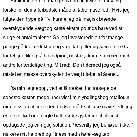
Similar til den for mange mænd og kvinder, blev jeg
forske for den allerbedste måde at tabe mave fedt. Hvis jeg
fulgte den hype på TV, kunne jeg på magisk brænde
overskydende vægt og kaste ekstra pounds bare ved at
sluge et antal tabletter. Så jeg investerede alt for mange
penge på fedt reduktion og vægttab piller og som en ekstra
fordel, jeg fik også hovedpine, udslæt, diarré sammen med
andre forfærdelige ting. Mit råd:! Don t derned jeg også
mistet en masse overskydende vægt i løbet af årene ...
fra min tegnebog, ved at få rooked ind forsøge de
seneste kosten modeluner vist i min yndlingsbog retailer.In
min mission at finde den bedste måde at tabe mave fedt, jeg
er blevet ført ned nogle helt mørke gyder indtil til sidst
opdagede jeg en rigtig solution.Presently jeg behøver ikke: *
risikere mit helbred og fitness med skøre vægttab