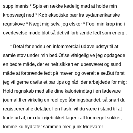
suppliments * Spis en række kedelig mad at holde min
kropsvægt ned * Køb eksotiske bær fra sydamerikanske
regnskove * Nægt mig selv, jeg elsker * Fool min krop ind i
overlevelse mode blot så det vil forbrænde fedt som energi.
* Betal for endnu en infommercial udøve udstyr til at
samle støv under min bed.Of selvfølgelig ve jeg opdagede
en bedre måde, der er helt sikkert en ubesværet og sund
måde at forbrænde fedt på maven og overalt else.But først,
jeg vil gerne drøfte et par tips og råd, der arbejdede for mig:
Hold regnskab med alle dine kalorieindtag i en fødevare
journal.It er virkelig en reel eye åbningsbandet, så snart du
registrerer alle detaljer. I en flash, vil du være i stand til at
finde ud af, om du i øjeblikket tager i alt for meget sukker,
tomme kulhydrater sammen med junk fødevarer.