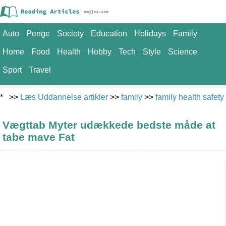
Auto
Penge
Society
Education
Holidays
Family
Home
Food
Health
Hobby
Tech
Style
Science
Sport
Travel
* >>
Læs Uddannelse artikler
>>
family
>>
family health safety
Vægttab Myter udækkede bedste måde at
tabe mave Fat